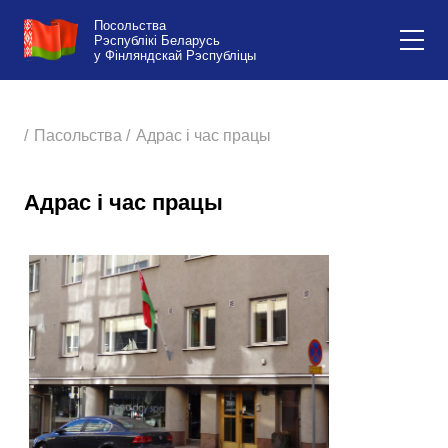
Посольства
Рэспублікі Беларусь
у Фінляндскай Рэспубліцы
/
Пасольства /
Адрас і час працы
Адрас і час працы