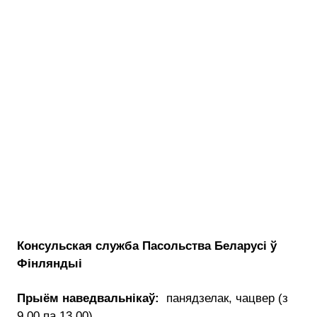
Консульская служба Пасольства Беларусі ў
Фінляндыі
Прыём наведвальнікаў:
панядзелак, чацвер (з
9.00 па 13.00)